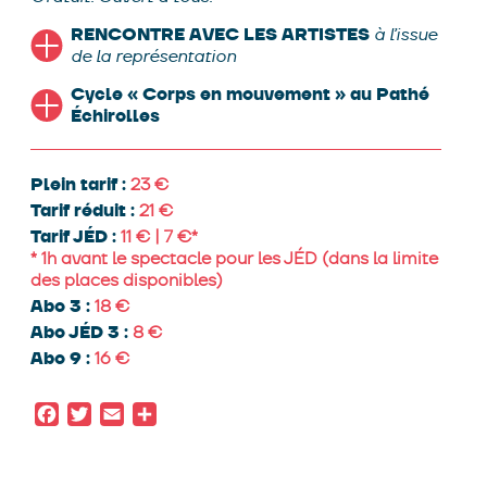
RENCONTRE AVEC LES ARTISTES
à l’issue
de la représentation
Cycle « Corps en mouvement » au Pathé
Échirolles
Plein tarif :
23
Tarif réduit :
21
Tarif JÉD :
11 € | 7 €*
* 1h avant le spectacle pour les JÉD (dans la limite
des places disponibles)
Abo 3 :
18
Abo JÉD 3 :
8
Abo 9 :
16
Facebook
Twitter
Email
Partager