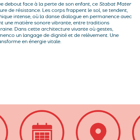
 debout face à la perte de son enfant, ce
Stabat Mater
re de résistance. Les corps frappent le sol, se tendent,
aphique intense, où la danse dialogue en permanence avec
nt une matière sonore vibrante, entre traditions
aine. Dans cette architecture vivante où gestes,
lamenco un langage de dignité et de relèvement. Une
ansforme en énergie vitale.
fonso, Marina Paje
composition musicale et guitare
José
ia
auteur (réécriture du poème)
Frank Merger
traduction
 lumière
Arno Veyrat
régie son
Lambert Sylvain
 dramaturgique
Arthur Eskenazi
costumes
Caroline
Audrey Chazelle
administration de production
Anna
 maison pour la danse, Marseille ; Théâtre Durance,
ational de Marseille (accueil studio) ; Théâtres en
he la Belle de mai ; La Manufacture CDCN Nouvelle-
CN Clermont-Ferrand · Auvergne-Rhône-Alpes dans le
que National d’Aquitaine en Pyrénées-Atlantiques –