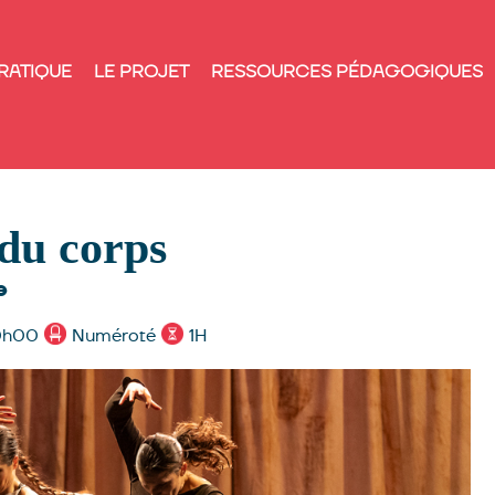
RATIQUE
LE PROJET
RESSOURCES PÉDAGOGIQUES
 du corps
e
20h00
Numéroté
1H