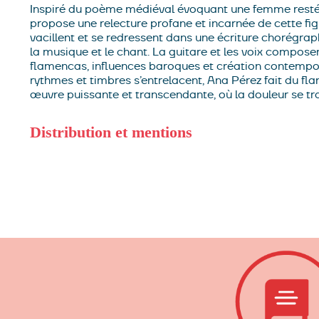
Inspiré du poème médiéval évoquant une femme restée
propose une relecture profane et incarnée de cette figu
vacillent et se redressent dans une écriture chorégr
la musique et le chant. La guitare et les voix compose
flamencas, influences baroques et création contempor
rythmes et timbres s’entrelacent, Ana Pérez fait du f
œuvre puissante et transcendante, où la douleur se tr
Distribution et mentions
chorégraphie
Ana Pérez
danse
Ana Pérez, Miranda Al
Sanchez
chant flamenco et percussions
Alberto Garc
du texte du français à l’espagnol
Maria Pérez
création
collaboration artistique (toile)
Adrien Vescovi
conseil
Perdrix
direction de production et de développement
Crémon
chargée de production
Lucie Ricaud-Peretti
production
Miscea Danse
en coproduction avec
Klap,
Scène nationale Château-Arnoux-Saint-Auban ; Ballet n
Dracénie Draguignan ; Pôle des Arts de la Scène Fric
Aquitaine Bordeaux La Rochelle ; Boom’Structur CD
cadre de l’accueil-studio 25-26 ; Centre Chorégraphi