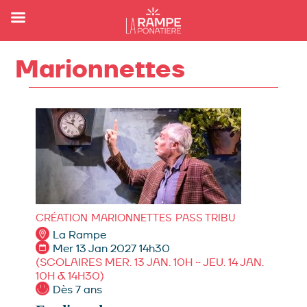
Marionnettes
CRÉATION
MARIONNETTES
PASS TRIBU
La Rampe
Mer 13 Jan 2027 14h30
(SCOLAIRES MER. 13 JAN. 10H ~ JEU. 14 JAN.
10H & 14H30)
Dès 7 ans