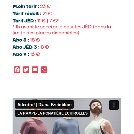
Krygier
thème musical
Simón Díaz
conception
Plein tarif :
23
des lumières
Facundo David
régisseur général
Tarif réduit :
21
Facundo David
Tarif JÉD :
11 € | 7 €*
co-production
Complejo Teatral de Buenos
* 1h avant le spectacle pour les JÉD (dans la
Aires
limite des places disponibles)
Abo 3 :
18
Abo JÉD 3 :
8
Abo 9 :
16
Facebook
Twitter
Email
Partager