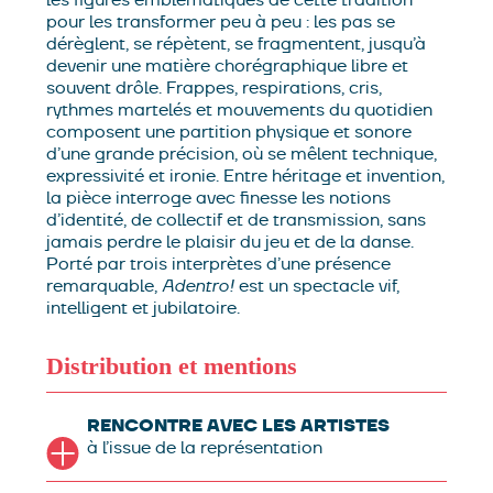
pour les transformer peu à peu : les pas se
dérèglent, se répètent, se fragmentent, jusqu’à
devenir une matière chorégraphique libre et
souvent drôle. Frappes, respirations, cris,
rythmes martelés et mouvements du quotidien
composent une partition physique et sonore
d’une grande précision, où se mêlent technique,
expressivité et ironie. Entre héritage et invention,
la pièce interroge avec finesse les notions
d’identité, de collectif et de transmission, sans
jamais perdre le plaisir du jeu et de la danse.
Porté par trois interprètes d’une présence
remarquable,
Adentro!
est un spectacle vif,
intelligent et jubilatoire.
Distribution et mentions
idée et mise en scène
Diana Szeinblum
création
chorégraphique
RENCONTRE AVEC LES ARTISTES
Diana Szeinblum, Pablo
Castronovo, Bárbara Hang, Andrés Molina
à l’issue de la représentation
interprétation
Pablo Castronovo, Bárbara
Hang, Andrés Molina
musique originale
Axel