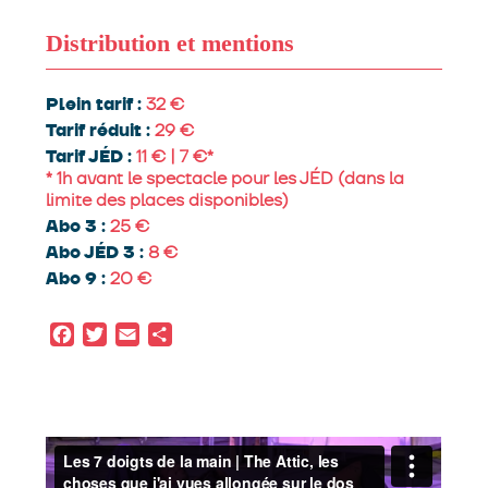
Distribution et mentions
écrit, mis en scène et chorégraphié par
Shana
Carroll
Plein tarif :
32
Tarif réduit :
29
production
Les 7 doigts de la main
coproduction
Tarif JÉD :
Goodman Theatre, Chicago, IL* et
11 € | 7 €*
Théâtre St-Denis, Montréal, Qc
première
* 1h avant le spectacle pour les JÉD (dans la
mondiale
Goodman Theatre, Chicago, IL
limite des places disponibles)
partenaire de diffusion
Perelman Performing
Abo 3 :
25
Arts Center | PAC NYC
Abo JÉD 3 :
8
Abo 9 :
20
Facebook
Twitter
Email
Partager