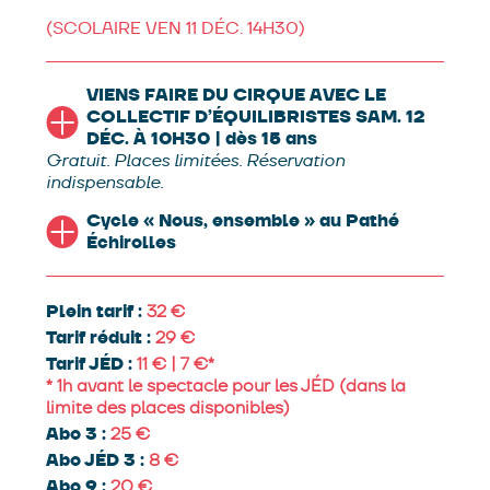
auteurs
Antoine Prost, Baptiste Raffanel, Coline
Froidevaux, Charlie Courvoisier, Christelle
(SCOLAIRE VEN 11 DÉC. 14H30)
Dubois, Dorothée Dall’Agnola, Emmanuel
Robert, Jatta Borg et Mathieu Hedan
interprètes
Antoine Prost, Baptiste Raffanel (en
VIENS FAIRE DU CIRQUE AVEC LE
alternance avec Jake Oob), Meret Meier, Charlie
COLLECTIF D’ÉQUILIBRISTES SAM. 12
Courvoisier (en alternance avec Elaine Briant),
DÉC. À 10H30 | dès 15 ans
Christelle Dubois, Emmanuel Robert, Jatta Borg
Gratuit. Places limitées. Réservation
(en alternance avec Naloëne Berneron) et
indispensable.
Mathieu Hedan
regards extérieurs
Clément
Cycle « Nous, ensemble » au Pathé
Cassiède, Benjamin Tricha et Danielle Le Pierres
Échirolles
création lumière
Samson Milcent
création
musique
Paul Bertrand et Sophie Ramia Medina
création costumes
Lorraine Jung
régie lumière
Plein tarif :
Samson Milcent
32
régie son
Pauline Parneix ou
Sébastien Finck ou Vincent Hoppe
production,
Tarif réduit :
29
diffusion, administration
Aurélie Milési
Tarif JÉD :
11 € | 7 €*
logistique et communication
Jatta Borg
* 1h avant le spectacle pour les JÉD (dans la
limite des places disponibles)
Production
La Compagnie du Courcirkoui
coproducteurs
Le Vaisseau, le Vélo Théâtre, La
Abo 3 :
25
Verrerie d’Alès – Pôle National des Arts du
Abo JÉD 3 :
8
Cirque Occitanie, Archaos – Pôle National des
Abo 9 :
20