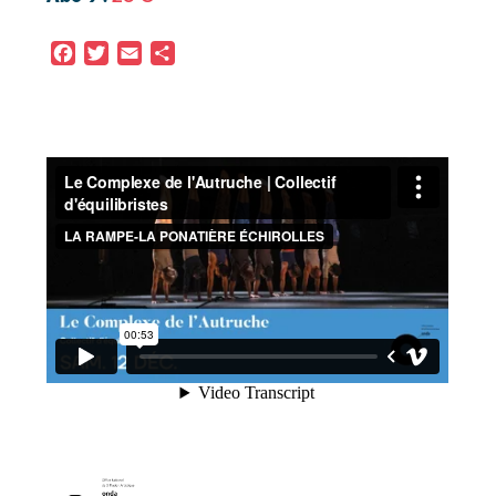
Arts du Cirque Méditerranée, Scènes et Cinés
Ouest Provence / Festival Les Elancées, Le
Facebook
Twitter
Email
Partager
Vellein-Scènes CAPI, Le Carré Magique – Pôle
National des Arts du Cirque Bretagne.
Soutiens
Latitude 50 – Pôle des Arts du Cirque et de la
Rue,Turbul’, La Grainerie – Fabrique des Arts du
Cirque et de l’Itinérance, le Centre International
des Arts en Mouvement, L’Espace Catastrophe,
Ska Barré, La Devignère, le Château de Blandy
Les Tours, Zim Zam, La Gare à Coulisse, Smart
Compagnie et la ville de Bordeaux, l’Entrepôt en
Avignon, l’Institut Français du Maroc, CIRCA
Pôle National des Arts du Cirque Auch, le
Conseil départemental de Vaucluse, la DRAC
Provence-Alpes-Côte d’Azur, TDB de Briançon