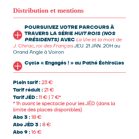
Distribution et mentions
écriture
Léo Cohen-Paperman et Emilien
Diard-Detoeuf
POURSUIVEZ VOTRE PARCOURS À
mise en scène
Léo Cohen-
Paperman
TRAVERS LA SÉRIE
avec
Léonard Bourgeois-Tacquet,
HUIT ROIS (NOS
Mathieu Metral et Hélène Rencurel
PRÉSIDENTS)
AVEC
lumières
La Vie et la mort de
Pablo Roy / Stéphane Bordonaro / Léa Maris
J. Chirac, roi des Français
JEU. 21 JAN. 20H au
création sonore
Lucas Lelièvre
régie
Léonard
Grand Angle à Voiron
Tusseau
scénographie
Anne-Sophie Grac
Cycle « Engagés ! » au Pathé Échirolles
costumes
Manon Naudet
direction de
production
Léonie Lenain
diffusion et
développement
Anne-Sophie Boulan
Plein tarif :
23
administration
Clara Rodrigues
logistique
Juliette Lecourt
communication et médiation
Tarif réduit :
21
Lucile Reynaud
Tarif JÉD :
11 € | 7 €*
* 1h avant le spectacle pour les JÉD (dans la
production
Compagnie des Animaux en paradis
limite des places disponibles)
coproduction
Théâtre Louis Jouvet, Rethel ;
TCM, Théâtre de Charleville-Mézières ; Espace
Abo 3 :
18
Jean Vilar, Revin ; le Salmanazar, Epernay. Le
Abo JÉD 3 :
8
Forum Jacques Prévert – scène conventionnée
Abo 9 :
16
de Carros, Théâtre du Train Bleu, Acmé, La