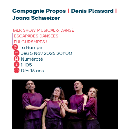
Compagnie Propos
|
Denis Plassard
|
Joana Schweizer
TALK SHOW MUSICAL & DANSÉ
ESCAPADES DANSÉES
FULGURAMPES !
La Rampe
Jeu 5 Nov 2026 20h00
Numéroté
1H05
Dès 13 ans