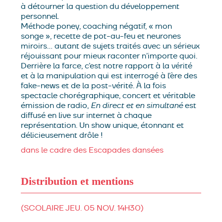
à détourner la question du développement
personnel.
Méthode poney, coaching négatif, « mon
songe », recette de pot-au-feu et neurones
miroirs… autant de sujets traités avec un sérieux
réjouissant pour mieux raconter n’importe quoi.
Derrière la farce, c’est notre rapport à la vérité
et à la manipulation qui est interrogé à l’ère des
fake-news et de la post-vérité. À la fois
spectacle chorégraphique, concert et véritable
émission de radio,
En direct et en simultané
est
diffusé en live sur internet à chaque
représentation. Un show unique, étonnant et
délicieusement drôle !
dans le cadre des Escapades dansées
Distribution et mentions
chorégraphies et textes
Joana Schweizer et
Denis Plassard
avec la complicité de
Diane
(SCOLAIRE JEU. 05 NOV. 14H30)
Delzant et Nicolas Giemza
musique
Diane