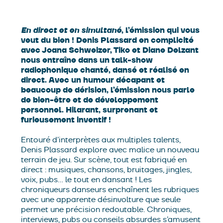
En direct et en simultané
, l’émission qui vous
veut du bien ! Denis Plassard en complicité
avec Joana Schweizer, Tiko et Diane Delzant
nous entraîne dans un talk-show
radiophonique chanté, dansé et réalisé en
direct. Avec un humour décapant et
beaucoup de dérision, l’émission nous parle
de bien-être et de développement
personnel. Hilarant, surprenant et
furieusement inventif !
Entouré d’interprètes aux multiples talents,
Denis Plassard explore avec malice un nouveau
terrain de jeu. Sur scène, tout est fabriqué en
direct : musiques, chansons, bruitages, jingles,
voix, pubs… le tout en dansant ! Les
chroniqueurs danseurs enchaînent les rubriques
avec une apparente désinvolture que seule
permet une précision redoutable. Chroniques,
interviews, pubs ou conseils absurdes s’amusent